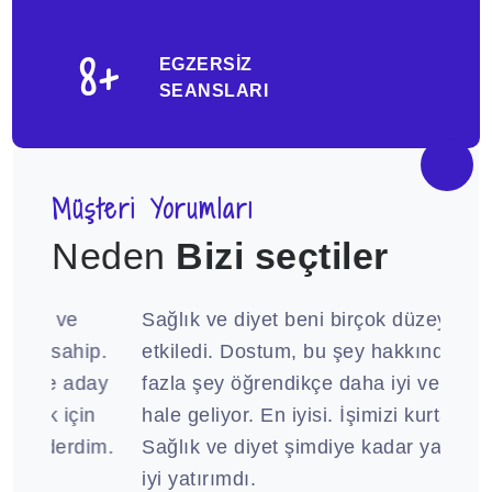
8
+
EGZERSIZ
SEANSLARI
Müşteri Yorumları
Neden
Bizi seçtiler
Sağlık ve diyet beni birçok düzeyde
İşe y
p.
etkiledi. Dostum, bu şey hakkında daha
bir u
ay
fazla şey öğrendikçe daha iyi ve daha iyi
size 
n
hale geliyor. En iyisi. İşimizi kurtardın!
bekle
im.
Sağlık ve diyet şimdiye kadar yaptığım en
harik
iyi yatırımdı.
memn