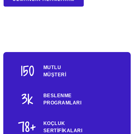
15
0
MUTLU
MÜŞTERI
3
k
BESLENME
PROGRAMLARI
78
+
KOÇLUK
SERTIFIKALARI