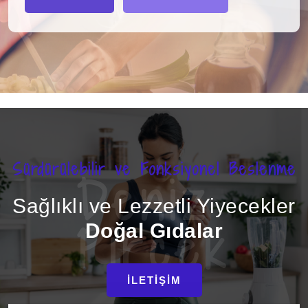
Sürdürülebilir ve Fonksiyonel Beslenme
Deniz
Sağlıklı ve Lezzetli Yiyecekler
Pirçek
Doğal Gıdalar
İLETIŞIM