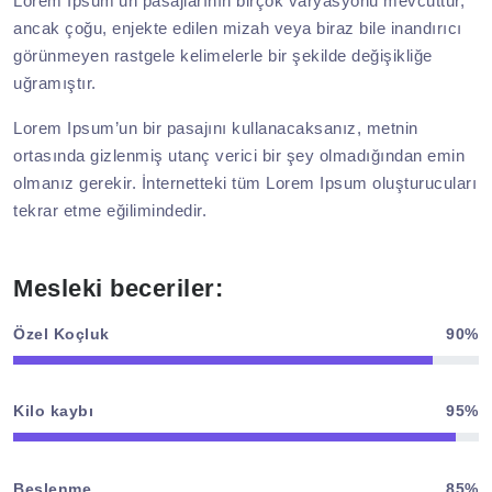
Lorem Ipsum’un pasajlarının birçok varyasyonu mevcuttur,
ancak çoğu, enjekte edilen mizah veya biraz bile inandırıcı
görünmeyen rastgele kelimelerle bir şekilde değişikliğe
uğramıştır.
Lorem Ipsum’un bir pasajını kullanacaksanız, metnin
ortasında gizlenmiş utanç verici bir şey olmadığından emin
olmanız gerekir. İnternetteki tüm Lorem Ipsum oluşturucuları
tekrar etme eğilimindedir.
Mesleki beceriler:
Özel Koçluk
90%
Kilo kaybı
95%
Beslenme
85%